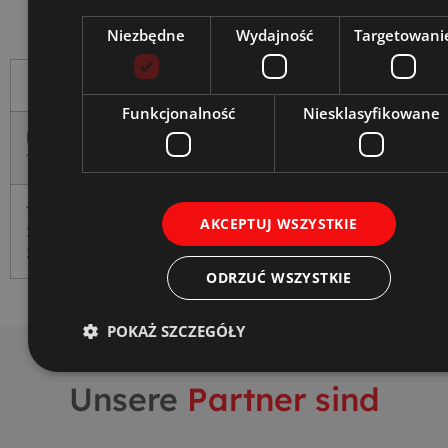
Niezbędne
Wydajność
Targetowani
D1
D2
D3
D4
D5
A
B
Funkcjonalność
Niesklasyfikowane
M18 x
10
16
16
16
6
14
1.5
1/2-
7.8
10.5
10.5
12.5
5.6
10.8
AKCEPTUJ WSZYSTKIE
20UNF-
2A
ODRZUĆ WSZYSTKIE
POKAŻ SZCZEGÓŁY
Unsere
Partner sind