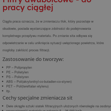
pracy ciągłej
Ciągła praca oznacza, że w zmieniaczu tłok, który pozostaje w
obudowie, posiada wystarczające zdolności do podejmowania
kompletnego przepływu materiału. Po zmianie sita odbywa się
odpowietrzanie w celu uniknięcia sytuacji uwięzionego powietrza, które
mogłoby zakłócić proces filtracji.
Zastosowanie do tworzyw:
PP – Polipropylen
PE – Polietylen
PS – Polistyren
ABS – Poli(akrylonitryl-co-butadien-co-styren)
PET – Poli(tereftalan etylenu)
itp.
Cechy specjalne zmieniacza sit
Dwie okrągłe sztuki siatek filtracyjnych ułożonych równolegle na osobny
przepustowość materiału w zakresie 5 – 26 000 kg/h,