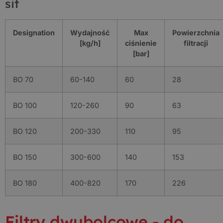
sit
Designation
Wydajność
Max
Powierzchnia
[kg/h]
ciśnienie
filtracji
[bar]
BO 70
60-140
60
28
BO 100
120-260
90
63
BO 120
200-330
110
95
BO 150
300-600
140
153
BO 180
400-820
170
226
Filtry dwubolcowe - do